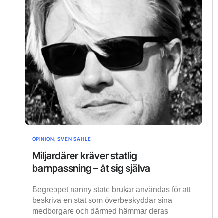
OPINION
,
SVEN SAHLE
Miljardärer kräver statlig
barnpassning – åt sig själva
Begreppet nanny state brukar användas för att
beskriva en stat som överbeskyddar sina
medborgare och därmed hämmar deras