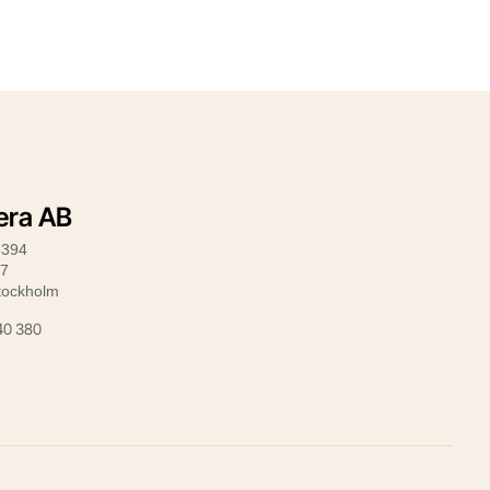
iera AB
3394
47
tockholm
40 380