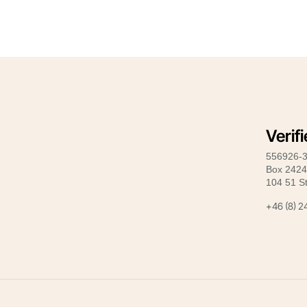
Verif
556926-
Box 242
104 51 S
+46 (8) 2