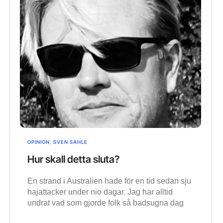
OPINION
,
SVEN SAHLE
Hur skall detta sluta?
En strand i Australien hade för en tid sedan sju
hajattacker under nio dagar. Jag har alltid
undrat vad som gjorde folk så badsugna dag