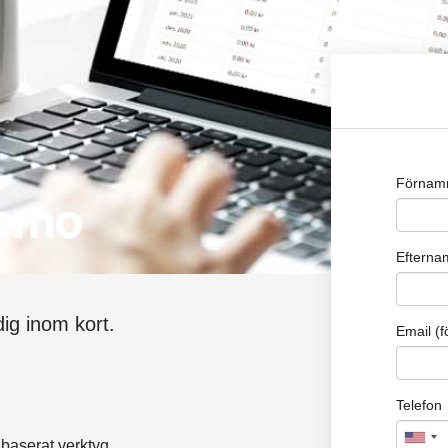
demo
 dig inom kort.
baserat verktyg