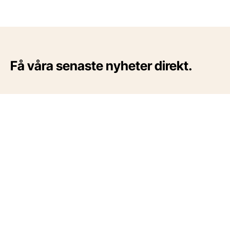
Få våra senaste nyheter direkt.
Verifiera AB
556926-3394
Box 24247
104 51 Stockholm
+46 (8) 240 380
Tjänster
Om Verifiera