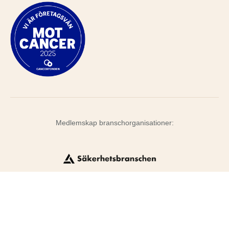
Medlemskap branschorganisationer:
© 2026
Verifiera AB
Ansvarig utgivare Gunnar Axén