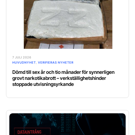
7 JULI 2026
HUVUDNYHET
,
VERIFIERAS NYHETER
Dömd till sex år och tio månader för synnerligen
grovt narkotikabrott – verkställighetshinder
stoppade utvisningsyrkande