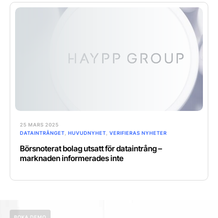
25 MARS 2025
DATAINTRÅNGET
,
HUVUDNYHET
,
VERIFIERAS NYHETER
Börsnoterat bolag utsatt för dataintrång –
marknaden informerades inte
BOKA DEMO