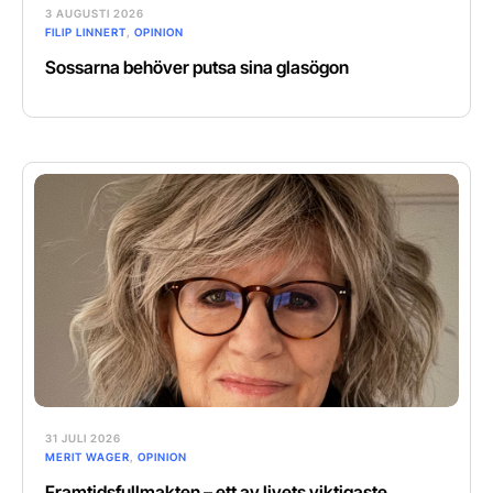
3 AUGUSTI 2026
FILIP LINNERT
,
OPINION
Sossarna behöver putsa sina glasögon
31 JULI 2026
MERIT WAGER
,
OPINION
Framtidsfullmakten – ett av livets viktigaste