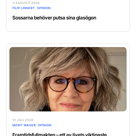
3 AUGUSTI 2026
FILIP LINNERT
,
OPINION
Sossarna behöver putsa sina glasögon
31 JULI 2026
MERIT WAGER
,
OPINION
Framtidsfullmakten – ett av livets viktigaste