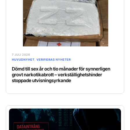
7 JULI 2026
HUVUDNYHET
,
VERIFIERAS NYHETER
Dömd till sex år och tio månader för synnerligen
grovt narkotikabrott – verkställighetshinder
stoppade utvisningsyrkande