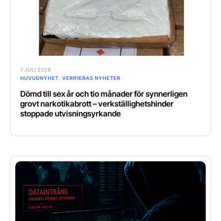
7 JULI 2026
HUVUDNYHET
,
VERIFIERAS NYHETER
Dömd till sex år och tio månader för synnerligen
grovt narkotikabrott – verkställighetshinder
stoppade utvisningsyrkande