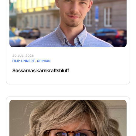
20 JULI 2026
FILIP LINNERT
,
OPINION
Sossarnas kärnkraftsbluff