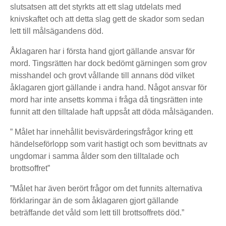
slutsatsen att det styrkts att ett slag utdelats med
knivskaftet och att detta slag gett de skador som sedan
lett till målsägandens död.
Åklagaren har i första hand gjort gällande ansvar för
mord. Tingsrätten har dock bedömt gärningen som grov
misshandel och grovt vållande till annans död vilket
åklagaren gjort gällande i andra hand. Något ansvar för
mord har inte ansetts komma i fråga då tingsrätten inte
funnit att den tilltalade haft uppsåt att döda målsäganden.
” Målet har innehållit bevisvärderingsfrågor kring ett
händelseförlopp som varit hastigt och som bevittnats av
ungdomar i samma ålder som den tilltalade och
brottsoffret”
”Målet har även berört frågor om det funnits alternativa
förklaringar än de som åklagaren gjort gällande
beträffande det våld som lett till brottsoffrets död.”