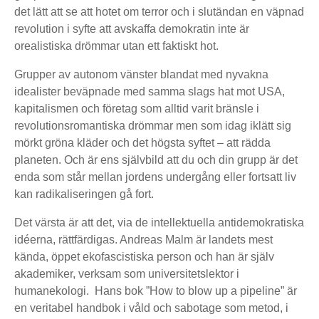
det lätt att se att hotet om terror och i slutändan en väpnad
revolution i syfte att avskaffa demokratin inte är
orealistiska drömmar utan ett faktiskt hot.
Grupper av autonom vänster blandat med nyvakna
idealister beväpnade med samma slags hat mot USA,
kapitalismen och företag som alltid varit bränsle i
revolutionsromantiska drömmar men som idag iklätt sig
mörkt gröna kläder och det högsta syftet – att rädda
planeten. Och är ens självbild att du och din grupp är det
enda som står mellan jordens undergång eller fortsatt liv
kan radikaliseringen gå fort.
Det värsta är att det, via de intellektuella antidemokratiska
idéerna, rättfärdigas. Andreas Malm är landets mest
kända, öppet ekofascistiska person och han är själv
akademiker, verksam som universitetslektor i
humanekologi. Hans bok ”How to blow up a pipeline” är
en veritabel handbok i våld och sabotage som metod, i