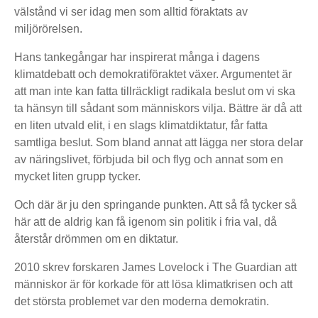
välstånd vi ser idag men som alltid föraktats av
miljörörelsen.
Hans tankegångar har inspirerat många i dagens
klimatdebatt och demokratiföraktet växer. Argumentet är
att man inte kan fatta tillräckligt radikala beslut om vi ska
ta hänsyn till sådant som människors vilja. Bättre är då att
en liten utvald elit, i en slags klimatdiktatur, får fatta
samtliga beslut. Som bland annat att lägga ner stora delar
av näringslivet, förbjuda bil och flyg och annat som en
mycket liten grupp tycker.
Och där är ju den springande punkten. Att så få tycker så
här att de aldrig kan få igenom sin politik i fria val, då
återstår drömmen om en diktatur.
2010 skrev forskaren James Lovelock i The Guardian att
människor är för korkade för att lösa klimatkrisen och att
det största problemet var den moderna demokratin.