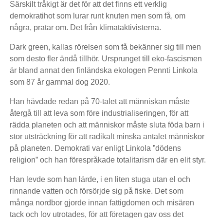
Särskilt tråkigt är det för att det finns ett verklig
demokratihot som lurar runt knuten men som få, om
några, pratar om. Det från klimataktivisterna.
Dark green, kallas rörelsen som få bekänner sig till men
som desto fler ändå tillhör. Ursprunget till eko-fascismen
är bland annat den finländska ekologen Pennti Linkola
som 87 år gammal dog 2020.
Han hävdade redan på 70-talet att människan måste
återgå till att leva som före industrialiseringen, för att
rädda planeten och att människor måste sluta föda barn i
stor utsträckning för att radikalt minska antalet människor
på planeten. Demokrati var enligt Linkola ”dödens
religion” och han förespråkade totalitarism där en elit styr.
Han levde som han lärde, i en liten stuga utan el och
rinnande vatten och försörjde sig på fiske. Det som
många nordbor gjorde innan fattigdomen och misären
tack och lov utrotades, för att företagen gav oss det