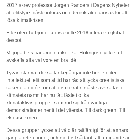
2017 skrev professor Jörgen Randers i Dagens Nyheter
att elitstyre måste införas och demokratin pausas för att
lösa klimatkrisen.
Filosofen Torbjörn Tännsjö ville 2018 införa en global
despoti.
Miljöpartiets parlamentariker Pär Holmgren tyckte att
avskaffa alla val vore en bra idé.
Tyvärr stannar dessa tankegångar inte hos en liten
intellektuell elit som alltid har råd att tycka orealistiska
saker utan idéer om att demokratin måste avskaffas i
klimatets namn har nu fått fäste i olika
klimataktivistgrupper, som rört sig från vanliga
demonstrationer ner till det yttersta. Till dark green. Till
ekofascismen.
Dessa grupper tycker att våld är rättfärdigt för att annars
går planeten under, och med ett sådant rättfärdigande är