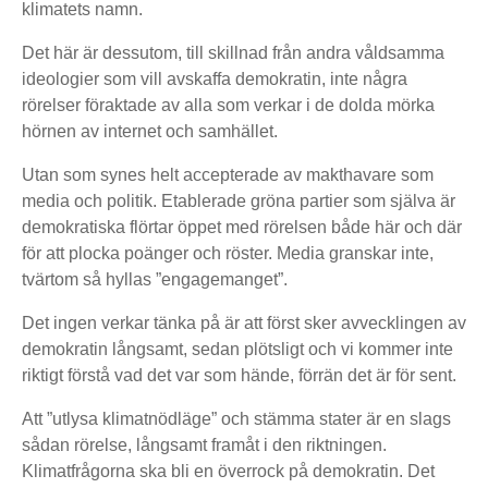
klimatets namn.
Det här är dessutom, till skillnad från andra våldsamma
ideologier som vill avskaffa demokratin, inte några
rörelser föraktade av alla som verkar i de dolda mörka
hörnen av internet och samhället.
Utan som synes helt accepterade av makthavare som
media och politik. Etablerade gröna partier som själva är
demokratiska flörtar öppet med rörelsen både här och där
för att plocka poänger och röster. Media granskar inte,
tvärtom så hyllas ”engagemanget”.
Det ingen verkar tänka på är att först sker avvecklingen av
demokratin långsamt, sedan plötsligt och vi kommer inte
riktigt förstå vad det var som hände, förrän det är för sent.
Att ”utlysa klimatnödläge” och stämma stater är en slags
sådan rörelse, långsamt framåt i den riktningen.
Klimatfrågorna ska bli en överrock på demokratin. Det