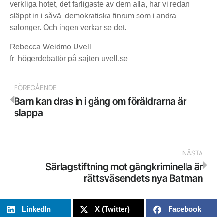
verkliga hotet, det farligaste av dem alla, har vi redan
släppt in i såväl demokratiska finrum som i andra
salonger. Och ingen verkar se det.
Rebecca Weidmo Uvell
fri högerdebattör på sajten uvell.se
FÖREGÅENDE
Barn kan dras in i gäng om föräldrarna är
slappa
NÄSTA
Särlagstiftning mot gängkriminella är
rättsväsendets nya Batman
LinkedIn
X (Twitter)
Facebook