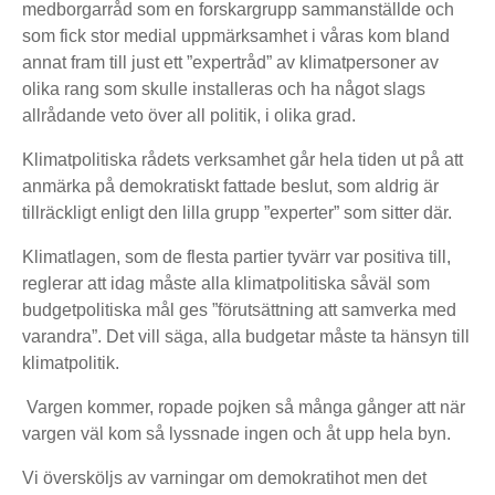
medborgarråd som en forskargrupp sammanställde och
som fick stor medial uppmärksamhet i våras kom bland
annat fram till just ett ”expertråd” av klimatpersoner av
olika rang som skulle installeras och ha något slags
allrådande veto över all politik, i olika grad.
Klimatpolitiska rådets verksamhet går hela tiden ut på att
anmärka på demokratiskt fattade beslut, som aldrig är
tillräckligt enligt den lilla grupp ”experter” som sitter där.
Klimatlagen, som de flesta partier tyvärr var positiva till,
reglerar att idag måste alla klimatpolitiska såväl som
budgetpolitiska mål ges ”förutsättning att samverka med
varandra”. Det vill säga, alla budgetar måste ta hänsyn till
klimatpolitik.
Vargen kommer, ropade pojken så många gånger att när
vargen väl kom så lyssnade ingen och åt upp hela byn.
Vi översköljs av varningar om demokratihot men det