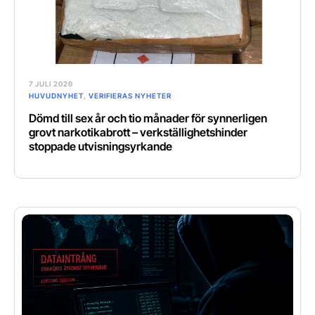
7 JULI 2026
HUVUDNYHET
,
VERIFIERAS NYHETER
Dömd till sex år och tio månader för synnerligen
grovt narkotikabrott – verkställighetshinder
stoppade utvisningsyrkande