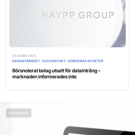
25 MARS 2025
DATAINTRÅNGET
,
HUVUDNYHET
,
VERIFIERAS NYHETER
Börsnoterat bolag utsatt för dataintrång –
marknaden informerades inte
BOKA DEMO