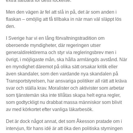
extra sårbara för dess lockelse.
Men den vägen är fel att slå in på, det är som anden i
flaskan – omöjlig att få tillbaka in när man väl släppt lös
den.
I Sverige har vi en lång förvaltningstradition om
oberoende myndigheter, där regeringen utser
generaldirektörerna och styr via regleringsbrev men i
övrigt, i möjligaste mån, ska hålla armlängds avstånd. När
en myndighet däremot på olika sätt orsakar kritik eller
även skandaler, som den vardande nya skandalen på
Transportstyrelsen, har ansvariga politiker all rätt att kräva
svar och ställa krav. Moralister och aktivister som arbetar
som tjänstemän ska inte tillåtas skapa helt egna regler,
som godtyckligt nu drabbat massa människor som blivit
av med körkortet efter vanliga läkarbesök.
Det är dock något annat, det som Åkesson pratade om i
intervjun, för hans idé är att öka den politiska styrningen