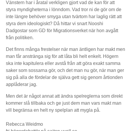
Vänstern har i åratal verkligen gjort vad de kan för att
styra myndigheterna i lönndom. Vad tror ni de gör om de
inte längre behöver smyga utan tvärtom har laglig rätt att
styra dem ideologiskt? Då hittar vi snart Nooshi
Dadgostar som GD för Migrationsverket när hon avgått
från politiken.
Det finns många frestelser när man äntligen har makt men
man får anstränga sig för att låta bli helt enkelt. Högern
ska inte kapitulera eller avstå från att göra exakt samma
saker som sossarna gör, och det man nu gör, när man ger
sig på alla de fördelar de själva gett sig genom årtionden
applåderar jag.
Men det är något annat att ändra spelreglerna som direkt
kommer slå tillbaka och ge just dem man vars makt man
vill begränsa en helt ny spelplan att mygla på.
Rebecca Weidmo