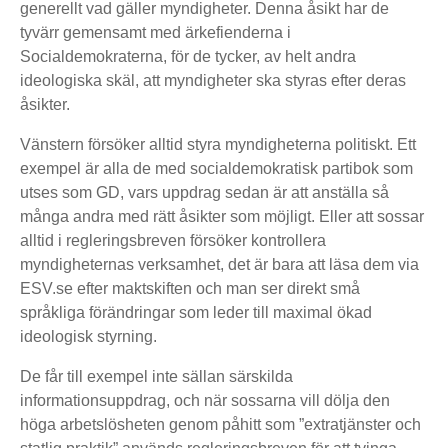
generellt vad gäller myndigheter. Denna åsikt har de
tyvärr gemensamt med ärkefienderna i
Socialdemokraterna, för de tycker, av helt andra
ideologiska skäl, att myndigheter ska styras efter deras
åsikter.
Vänstern försöker alltid styra myndigheterna politiskt. Ett
exempel är alla de med socialdemokratisk partibok som
utses som GD, vars uppdrag sedan är att anställa så
många andra med rätt åsikter som möjligt. Eller att sossar
alltid i regleringsbreven försöker kontrollera
myndigheternas verksamhet, det är bara att läsa dem via
ESV.se efter maktskiften och man ser direkt små
språkliga förändringar som leder till maximal ökad
ideologisk styrning.
De får till exempel inte sällan särskilda
informationsuppdrag, och när sossarna vill dölja den
höga arbetslösheten genom påhitt som ”extratjänster och