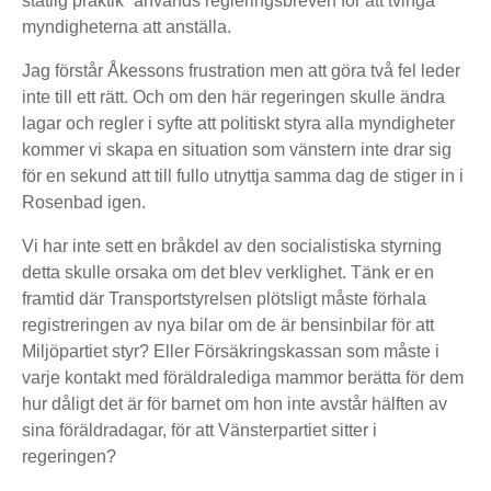
statlig praktik” används regleringsbreven för att tvinga
myndigheterna att anställa.
Jag förstår Åkessons frustration men att göra två fel leder
inte till ett rätt. Och om den här regeringen skulle ändra
lagar och regler i syfte att politiskt styra alla myndigheter
kommer vi skapa en situation som vänstern inte drar sig
för en sekund att till fullo utnyttja samma dag de stiger in i
Rosenbad igen.
Vi har inte sett en bråkdel av den socialistiska styrning
detta skulle orsaka om det blev verklighet. Tänk er en
framtid där Transportstyrelsen plötsligt måste förhala
registreringen av nya bilar om de är bensinbilar för att
Miljöpartiet styr? Eller Försäkringskassan som måste i
varje kontakt med föräldralediga mammor berätta för dem
hur dåligt det är för barnet om hon inte avstår hälften av
sina föräldradagar, för att Vänsterpartiet sitter i
regeringen?