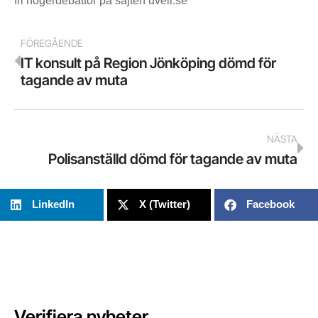
fri högerdebattör på sajten uvell.se
FÖREGÅENDE
IT konsult på Region Jönköping dömd för
tagande av muta
NÄSTA
Polisanställd dömd för tagande av muta
LinkedIn
X (Twitter)
Facebook
Verifiera nyheter