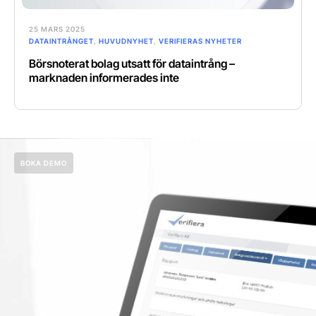
25 MARS 2025
DATAINTRÅNGET
,
HUVUDNYHET
,
VERIFIERAS NYHETER
Börsnoterat bolag utsatt för dataintrång –
marknaden informerades inte
BOKA DEMO