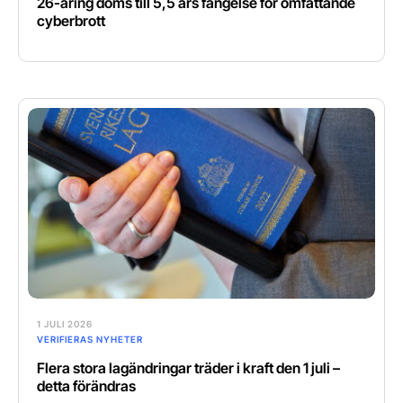
26-åring döms till 5,5 års fängelse för omfattande
cyberbrott
1 JULI 2026
VERIFIERAS NYHETER
Flera stora lagändringar träder i kraft den 1 juli –
detta förändras