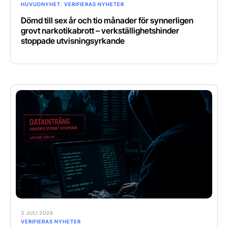
HUVUDNYHET
,
VERIFIERAS NYHETER
Dömd till sex år och tio månader för synnerligen
grovt narkotikabrott – verkställighetshinder
stoppade utvisningsyrkande
3 JULI 2026
VERIFIERAS NYHETER