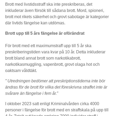
Brott med livstidsstraff ska inte preskriberas, det
inkluderar även försök till sådana brott. Mord, spioneri,
brott mot rikets säkerhet och grovt sabotage är kategorier
där livtids fängelse kan utdömas.
Brott upp till 5 års fängelse är oförändrat
För brott med ett maximumstraff upp till 5 år ska
preskriberingstiden vara kvar på 10 år. Detta inkluderar
brott bland annat brott som narkotikabrott,
narkotikasmuggling, vapenbrott, grovt olaga hot och
oaktsam våldtäkt
.
” Utredningen bedömer att preskriptionstiderna inte bör
ändras för de brott för vilka det föreskrivna straffet inte är
svårare än fängelse i fem år.”
I oktober 2023 satt enligt Kriminalvården cirka 4000
personer i fängelse för brott med en straffskala på upp till