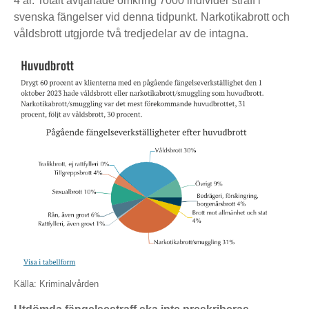
4 år. Totalt avtjänade omkring 7000 individer straff i
svenska fängelser vid denna tidpunkt. Narkotikabrott och
våldsbrott utgjorde två tredjedelar av de intagna.
Källa: Kriminalvården