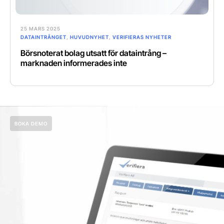
25 MARS 2025
DATAINTRÅNGET
,
HUVUDNYHET
,
VERIFIERAS NYHETER
Börsnoterat bolag utsatt för dataintrång –
marknaden informerades inte
BOKA DEMO