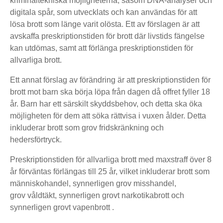
kriminaltekniska möjligheterna, såsom DNA-analyser och
digitala spår, som utvecklats och kan användas för att
lösa brott som länge varit olösta. Ett av förslagen är att
avskaffa preskriptionstiden för brott där livstids fängelse
kan utdömas, samt att förlänga preskriptionstiden för
allvarliga brott.
Ett annat förslag av förändring är att preskriptionstiden för
brott mot barn ska börja löpa från dagen då offret fyller 18
år. Barn har ett särskilt skyddsbehov, och detta ska öka
möjligheten för dem att söka rättvisa i vuxen ålder. Detta
inkluderar brott som grov fridskränkning och
hedersförtryck.
Preskriptionstiden för allvarliga brott med maxstraff över 8
år förväntas förlängas till 25 år, vilket inkluderar brott som
människohandel, synnerligen grov misshandel,
grov våldtäkt, synnerligen grovt narkotikabrott och
synnerligen grovt vapenbrott .