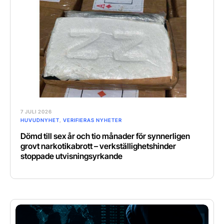
7 JULI 2026
HUVUDNYHET
,
VERIFIERAS NYHETER
Dömd till sex år och tio månader för synnerligen
grovt narkotikabrott – verkställighetshinder
stoppade utvisningsyrkande