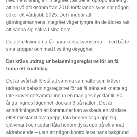
med hänvisning till ”integritet”; att det är oproportionerligt
att en våldtäktsdom från 2018 fortfarande syns när någon
söker ett vårdjobb 2025. Det innebär att
gärningsmännens integritet väger tyngre än de äldres rätt
att känna sig säkra i sina hem.
De äldre kvinnorna får bära konsekvenserna – med både
sina kroppar och med livslång otrygghet.
Det krävs utdrag ur belastningsregistret för att få
träna ett knattelag
Det är svårt att förstå att samma samhälle som kräver
utdrag ur belastningsregistret för att få träna ett knattelag
inte kräver detsamma innan en man ges nycklar till 90-
åriga Ingrids lägenhet klockan 3 på natten. Det är
anmärkningsvärt att kommuner kan avskeda en vårdare
efter misstänkt övergrepp, låta honom säga upp sig
självmant och sedan låta honom dyka upp på ett annat
äldreboende – utan att någon kontrollerat hans bakgrund