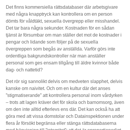
Det finns kommersiella rättsdatabaser där arbetsgivare
med några knapptryck kan kontrollera om en person
dömts för våldtäkt, sexuella övergrepp eller misshandel.
Det tar bara några sekunder. Kostnaden för en sådan
tjänst är försumbar om man ställer det mot de kostnader i
pengar och lidande som följer på de sexuella
övergreppen som begås av anställda. Varför görs inte
ordentliga bakgrundskontroller när man anställer
personal som ges ensam tillgång till äldre kvinnor både
dag- och nattetid?
Det rör sig sannolikt delvis om medveten slapphet, delvis
kanske om naivitet. Och om en kultur där det anses
”stigmatiserande” att kontrollera personal inom vårdyrken
– trots att lagen kräver det för skola och barnomsorg, även
om den inte alltid efterlevs ens där. Det kan också ha att
göra med att vissa domstolar och Datainspektionen under
flera år försökt begränsa eller stänga rättsdatabaserna