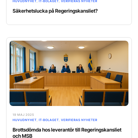
HUVUDNYHET
,
IT-BOLAGET
,
VERIFIERAS NYHETER
Säkerhetslucka på Regeringskansliet?
19 MAJ 2025
HUVUDNYHET
,
IT-BOLAGET
,
VERIFIERAS NYHETER
Brottsdömda hos leverantör till Regeringskansliet
och MSB