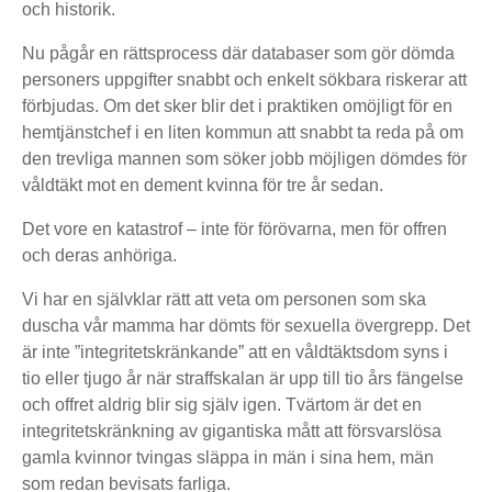
och historik.
Nu pågår en rättsprocess där databaser som gör dömda
personers uppgifter snabbt och enkelt sökbara riskerar att
förbjudas. Om det sker blir det i praktiken omöjligt för en
hemtjänstchef i en liten kommun att snabbt ta reda på om
den trevliga mannen som söker jobb möjligen dömdes för
våldtäkt mot en dement kvinna för tre år sedan.
Det vore en katastrof – inte för förövarna, men för offren
och deras anhöriga.
Vi har en självklar rätt att veta om personen som ska
duscha vår mamma har dömts för sexuella övergrepp. Det
är inte ”integritetskränkande” att en våldtäktsdom syns i
tio eller tjugo år när straffskalan är upp till tio års fängelse
och offret aldrig blir sig själv igen. Tvärtom är det en
integritetskränkning av gigantiska mått att försvarslösa
gamla kvinnor tvingas släppa in män i sina hem, män
som redan bevisats farliga.