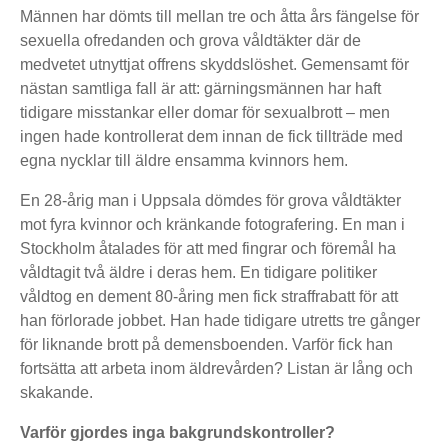
Männen har dömts till mellan tre och åtta års fängelse för
sexuella ofredanden och grova våldtäkter där de
medvetet utnyttjat offrens skyddslöshet. Gemensamt för
nästan samtliga fall är att: gärningsmännen har haft
tidigare misstankar eller domar för sexualbrott – men
ingen hade kontrollerat dem innan de fick tillträde med
egna nycklar till äldre ensamma kvinnors hem.
En 28-årig man i Uppsala dömdes för grova våldtäkter
mot fyra kvinnor och kränkande fotografering. En man i
Stockholm åtalades för att med fingrar och föremål ha
våldtagit två äldre i deras hem. En tidigare politiker
våldtog en dement 80-åring men fick straffrabatt för att
han förlorade jobbet. Han hade tidigare utretts tre gånger
för liknande brott på demensboenden. Varför fick han
fortsätta att arbeta inom äldrevården? Listan är lång och
skakande.
Varför gjordes inga bakgrundskontroller
?