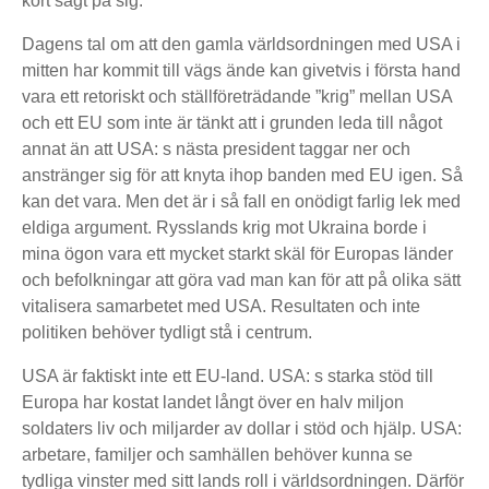
kort sagt på sig.
Dagens tal om att den gamla världsordningen med USA i
mitten har kommit till vägs ände kan givetvis i första hand
vara ett retoriskt och ställföreträdande ”krig” mellan USA
och ett EU som inte är tänkt att i grunden leda till något
annat än att USA: s nästa president taggar ner och
anstränger sig för att knyta ihop banden med EU igen. Så
kan det vara. Men det är i så fall en onödigt farlig lek med
eldiga argument. Rysslands krig mot Ukraina borde i
mina ögon vara ett mycket starkt skäl för Europas länder
och befolkningar att göra vad man kan för att på olika sätt
vitalisera samarbetet med USA. Resultaten och inte
politiken behöver tydligt stå i centrum.
USA är faktiskt inte ett EU-land. USA: s starka stöd till
Europa har kostat landet långt över en halv miljon
soldaters liv och miljarder av dollar i stöd och hjälp. USA:
arbetare, familjer och samhällen behöver kunna se
tydliga vinster med sitt lands roll i världsordningen. Därför