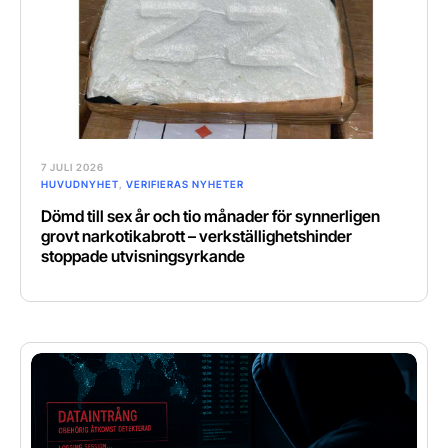
7 JULI 2026
HUVUDNYHET
,
VERIFIERAS NYHETER
Dömd till sex år och tio månader för synnerligen
grovt narkotikabrott – verkställighetshinder
stoppade utvisningsyrkande