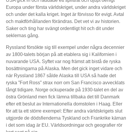
USA gick in och räddade ett splittrat och djupt oenigt
Europa under första världskriget, under andra världskriget
och under det kalla kriget. Inget är förvisso för evigt. Avtal
och maktförhållanden förändras. Det vet vi av historien.
Saker och ting har svängt ordentligt hit och dit under
seklernas gång.
Ryssland försökte sig till exempel under några decennier
av 1800-talets början på att etablera sig i Kalifornien i
nuvarande USA. Syftet var nog främst att bistå de ryska
bosättningarna på Alaska. Men det gick inget vidare och
när Ryssland 1867 sålde Alaska till USA så hade det
ryska ”Fort Ross” strax norr om San Francisco avvecklats
långt tidigare. Norge ockuperade på 1930-talet en del av
östra Grönland men fick lämna tillbaka det till Danmark
efter ett beslut av Internationella domstolen i Haag. Eller
för att ta ett större exempel: Efter andra världskrigets slut
utgjorde de dödsfienderna Tyskland och Frankrike kärnan
i det som idag är EU. Världsordningar och geografier rör