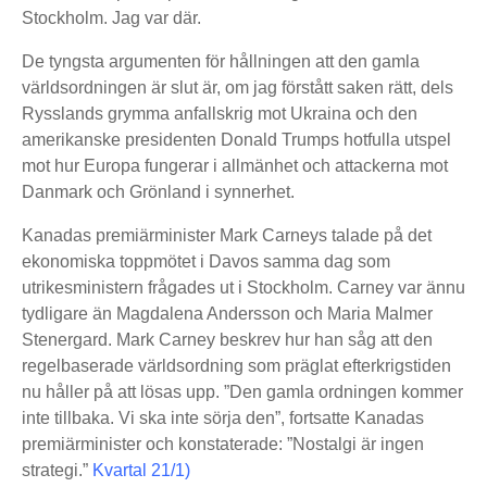
Stockholm. Jag var där.
De tyngsta argumenten för hållningen att den gamla
världsordningen är slut är, om jag förstått saken rätt, dels
Rysslands grymma anfallskrig mot Ukraina och den
amerikanske presidenten Donald Trumps hotfulla utspel
mot hur Europa fungerar i allmänhet och attackerna mot
Danmark och Grönland i synnerhet.
Kanadas premiärminister Mark Carneys talade på det
ekonomiska toppmötet i Davos samma dag som
utrikesministern frågades ut i Stockholm. Carney var ännu
tydligare än Magdalena Andersson och Maria Malmer
Stenergard. Mark Carney beskrev hur han såg att den
regelbaserade världsordning som präglat efterkrigstiden
nu håller på att lösas upp. ”Den gamla ordningen kommer
inte tillbaka. Vi ska inte sörja den”, fortsatte Kanadas
premiärminister och konstaterade: ”Nostalgi är ingen
strategi.”
Kvartal 21/1)