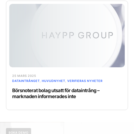
25 MARS 2025
DATAINTRÅNGET
,
HUVUDNYHET
,
VERIFIERAS NYHETER
Börsnoterat bolag utsatt för dataintrång –
marknaden informerades inte
BOKA DEMO