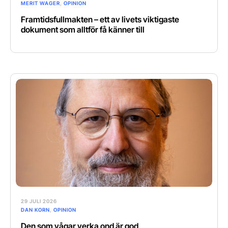
MERIT WAGER
,
OPINION
Framtidsfullmakten – ett av livets viktigaste
dokument som alltför få känner till
29 JULI 2026
DAN KORN
,
OPINION
Den som vågar verka ond är god