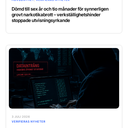
Dömd till sex år och tio månader för synnerligen
grovt narkotikabrott – verkställighetshinder
stoppade utvisningsyrkande
3 JULI 2026
VERIFIERAS NYHETER