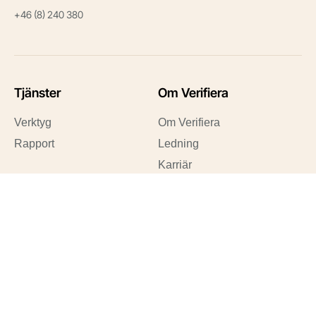
+46 (8) 240 380
Tjänster
Om Verifiera
Verktyg
Om Verifiera
Rapport
Ledning
Karriär
Snabblänkar
Karriär
Nyheter
Karriär
FAQ
Lediga tjänster
Kundtjänst
Sök företag