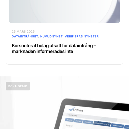
25 MARS 2025
DATAINTRÅNGET
,
HUVUDNYHET
,
VERIFIERAS NYHETER
Börsnoterat bolag utsatt för dataintrång –
marknaden informerades inte
BOKA DEMO