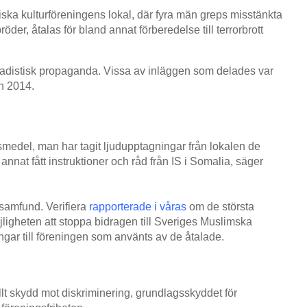
iska kulturföreningens lokal, där fyra män greps misstänkta
bröder, åtalas för bland annat förberedelse till terrorbrott
ihadistisk propaganda. Vissa av inläggen som delades var
ån 2014.
smedel, man har tagit ljudupptagningar från lokalen de
annat fått instruktioner och råd från IS i Somalia, säger
ssamfund. Verifiera
rapporterade i våras
om de största
ligheten att stoppa bidragen till Sveriges Muslimska
ngar till föreningen som använts av de åtalade.
ellt skydd mot diskriminering, grundlagsskyddet för