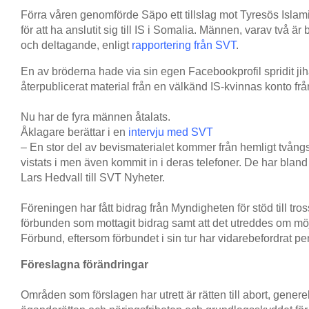
Förra våren genomförde Säpo ett tillslag mot Tyresös Islam
för att ha anslutit sig till IS i Somalia. Männen, varav två är 
och deltagande, enligt
rapportering från SVT
.
En av bröderna hade via sin egen Facebookprofil spridit j
återpublicerat material från en välkänd IS-kvinnas konto fr
Nu har de fyra männen åtalats.
Åklagare berättar i en
intervju med SVT
– En stor del av bevismaterialet kommer från hemligt tvång
vistats i men även kommit in i deras telefoner. De har bland 
Lars Hedvall till SVT Nyheter.
Föreningen har fått bidrag från Myndigheten för stöd till tro
förbunden som mottagit bidrag samt att det utreddes om möj
Förbund, eftersom förbundet i sin tur har vidarebefordrat pe
Föreslagna förändringar
Områden som förslagen har utrett är rätten till abort, gener