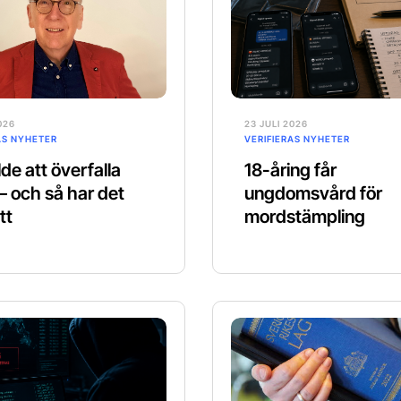
026
23 JULI 2026
AS NYHETER
VERIFIERAS NYHETER
de att överfalla
18-åring får
 – och så har det
ungdomsvård för
tt
mordstämpling