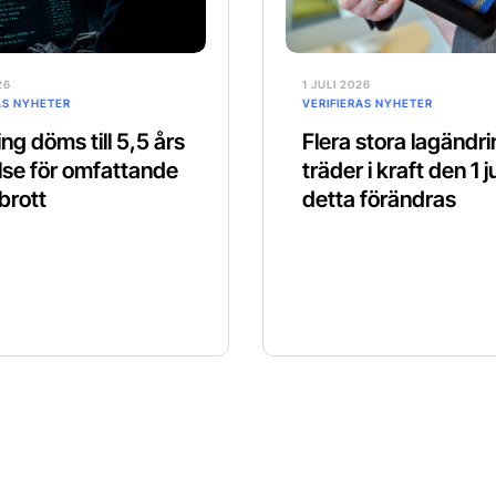
26
1 JULI 2026
AS NYHETER
VERIFIERAS NYHETER
ng döms till 5,5 års
Flera stora lagändr
lse för omfattande
träder i kraft den 1 ju
brott
detta förändras