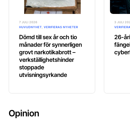
7 JULI 2026
3 JULI 20
HUVUDNYHET
,
VERIFIERAS NYHETER
VERIFIER
Dömd till sex år och tio
26-åri
månader för synnerligen
fänge
grovt narkotikabrott –
cyber
verkställighetshinder
stoppade
utvisningsyrkande
Opinion