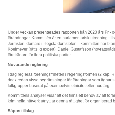
Under veckan presenterades rapporten från 2023 års Fri- och 
förändringar. Kommittén är en parlamentarisk utredning til
Jermsten, domare i Högsta domstolen. I kommittén har bla
Koelmeyer (rättslig expert), Daniel Gustafsson (hovrättsråd
företrädare för flera politiska partier.
Nuvarande reglering
I dag regleras föreningsfriheten i regeringsformen (2 kap. R
dock redan vissa begränsningar för föreningar som ägnar sig 
folkgrupper baserat på exempelvis etnicitet eller hudfärg.
Kommitténs analyser visar att det finns ett behov av att för
kriminella nätverk utnyttjar denna rättighet för organiserad b
Säpos tillslag