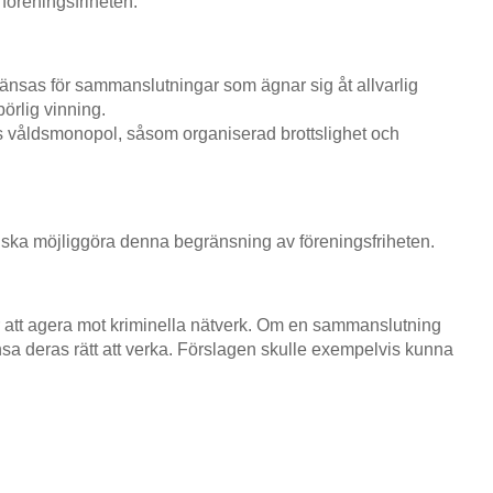
föreningsfriheten.
ränsas för sammanslutningar som ägnar sig åt allvarlig
börlig vinning.
s våldsmonopol, såsom organiserad brottslighet och
 ska möjliggöra denna begränsning av föreningsfriheten.
 att agera mot kriminella nätverk. Om en sammanslutning
ränsa deras rätt att verka. Förslagen skulle exempelvis kunna