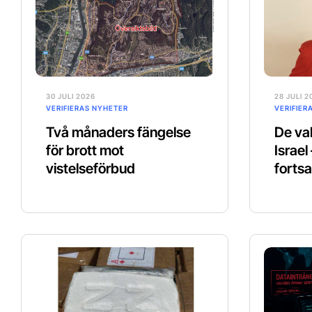
30 JULI 2026
28 JULI 2
VERIFIERAS NYHETER
VERIFIER
Två månaders fängelse
De val
för brott mot
Israel
vistelseförbud
fortsa