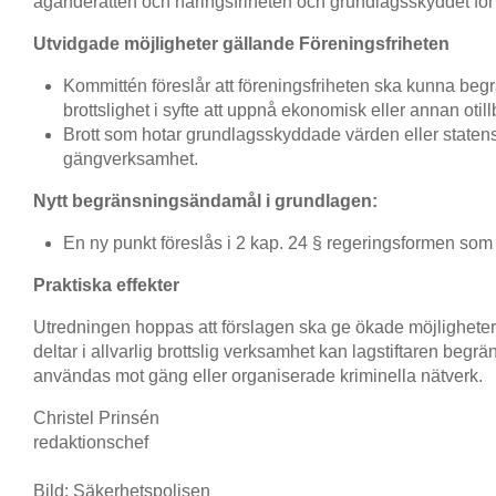
äganderätten och näringsfriheten och grundlagsskyddet för 
Utvidgade möjligheter gällande Föreningsfriheten
Kommittén föreslår att föreningsfriheten ska kunna beg
brottslighet i syfte att uppnå ekonomisk eller annan otill
Brott som hotar grundlagsskyddade värden eller staten
gängverksamhet.
Nytt begränsningsändamål i grundlagen:
En ny punkt föreslås i 2 kap. 24 § regeringsformen som
Praktiska effekter
Utredningen hoppas att förslagen ska ge ökade möjligheter
deltar i allvarlig brottslig verksamhet kan lagstiftaren beg
användas mot gäng eller organiserade kriminella nätverk.
Christel Prinsén
redaktionschef
Bild: Säkerhetspolisen