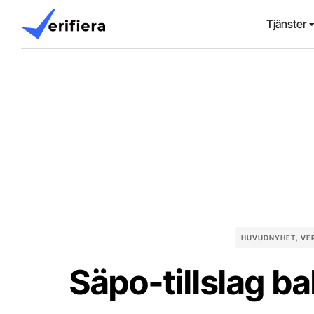
Tjänster
HUVUDNYHET
,
VE
Säpo-tillslag b