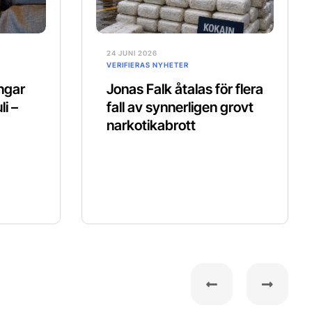
24 JUNI 2026
VERIFIERAS NYHETER
ingar
Jonas Falk åtalas för flera
li –
fall av synnerligen grovt
narkotikabrott