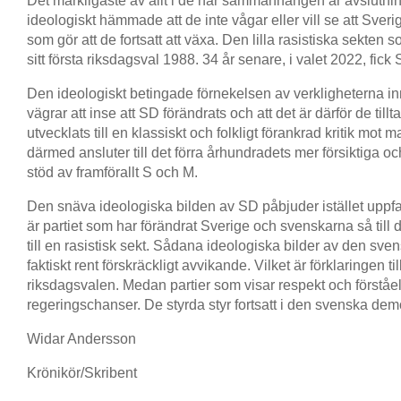
Det märkligaste av allt i de här sammanhangen är avslutnin
ideologiskt hämmade att de inte vågar eller vill se att Sver
som gör att de fortsatt att växa. Den lilla rasistiska sekten 
sitt första riksdagsval 1988. 34 år senare, i valet 2022, fick
Den ideologiskt betingade förnekelsen av verkligheterna in
vägrar att inse att SD förändrats och att det är därför de til
utvecklats till en klassiskt och folkligt förankrad kritik 
därmed ansluter till det förra århundradets mer försiktiga 
stöd av framförallt S och M.
Den snäva ideologiska bilden av SD påbjuder istället uppfatt
är partiet som har förändrat Sverige och svenskarna så till d
till en rasistisk sekt. Sådana ideologiska bilder av den s
faktiskt rent förskräckligt avvikande. Vilket är förklaringen ti
riksdagsvalen. Medan partier som visar respekt och förståel
regeringschanser. De styrda styr fortsatt i den svenska dem
Widar Andersson
Krönikör/Skribent