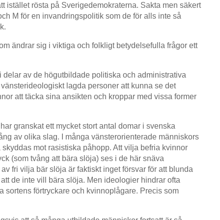
t istället rösta på Sverigedemokraterna. Sakta men säkert
h M för en invandringspolitik som de för alls inte så
sk.
om ändrar sig i viktiga och folkligt betydelsefulla frågor ett
 delar av de högutbildade politiska och administrativa
vänsterideologiskt lagda personer att kunna se det
nnor att täcka sina ansikten och kroppar med vissa former
u
har granskat ett mycket stort antal domar i svenska
vång av olika slag. I många vänsterorienterade människors
skyddas mot rasistiska påhopp. Att vilja befria kvinnor
yck (som tvång att bära slöja) ses i de här snäva
 fri vilja bär slöja är faktiskt inget försvar för att blunda
tt de inte vill bära slöja. Men ideologier hindrar ofta
sta sortens förtryckare och kvinnoplågare. Precis som