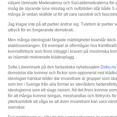
väljare lämnade Moderaterna och Socialdemokraterna för at
insåg de styrande sina misstag och nuförtiden står både S oc
många år sedan skällde ut för att vara rasistisk och fascisti
Jag klagar inte på att partier ändrar sig. Tvärtom är partier s
uttryck för en fungerande demokrati.
Men många ideologiskt färgade märkligheter kvarstår dock i
etablissemangen. Ett exempel är oförmågan hos framförallt 
kvinnoförtryck som finns inbyggt i kraven på muslimska kvi
av islamskt motiverade klädesplagg.
Sofie Löwenmark på den fantastiska nyhetssajten
Doku.n
domstolar där kvinnor och flickor som opponerat mot klädt
ideologier härskar bilder där invandrare är grupper som ska 
som bor i Sverige från alla former av stenålders hedersförtr
ideologierna som ett slags rasism. Att det finns kvinnor som av
för att många kvinnor tvingas, misshandlas och förtrycks för a
ytterkantsfolk att våga se att även invandrare kan vara vär
svenskar.