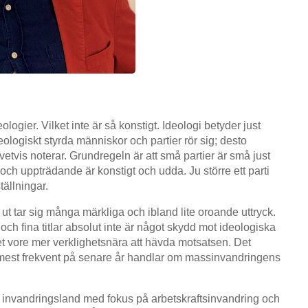
logier. Vilket inte är så konstigt. Ideologi betyder just
eologiskt styrda människor och partier rör sig; desto
givetvis noterar. Grundregeln är att små partier är små just
r och uppträdande är konstigt och udda. Ju större ett parti
tällningar.
ut tar sig många märkliga och ibland lite oroande uttryck.
och fina titlar absolut inte är något skydd mot ideologiska
t vore mer verklighetsnära att hävda motsatsen. Det
est frekvent på senare år handlar om massinvandringens
tt invandringsland med fokus på arbetskraftsinvandring och