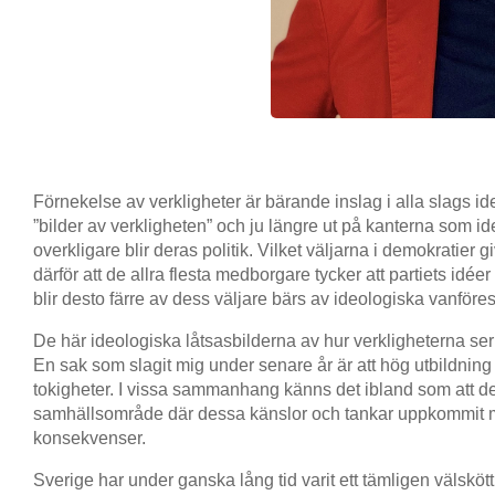
Förnekelse av verkligheter är bärande inslag i alla slags ideo
”bilder av verkligheten” och ju längre ut på kanterna som id
overkligare blir deras politik. Vilket väljarna i demokratier 
därför att de allra flesta medborgare tycker att partiets idée
blir desto färre av dess väljare bärs av ideologiska vanföres
De här ideologiska låtsasbilderna av hur verkligheterna ser 
En sak som slagit mig under senare år är att hög utbildning 
tokigheter. I vissa sammanhang känns det ibland som att de
samhällsområde där dessa känslor och tankar uppkommit m
konsekvenser.
Sverige har under ganska lång tid varit ett tämligen välskö