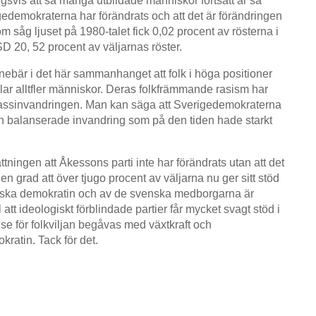
gsvis att så många utbildade människor fortsatt är så
igedemokraterna har förändrats och att det är förändringen
som såg ljuset på 1980-talet fick 0,02 procent av rösterna i
 SD 20, 52 procent av väljarnas röster.
nebär i det här sammanhanget att folk i höga positioner
ltalar alltfler människor. Deras folkfrämmande rasism har
mot massinvandringen. Man kan säga att Sverigedemokraterna
och balanserade invandring som på den tiden hade starkt
ningen att Åkessons parti inte har förändrats utan att det
en grad att över tjugo procent av väljarna nu ger sitt stöd
venska demokratin och av de svenska medborgarna är
ll att ideologiskt förblindade partier får mycket svagt stöd i
se för folkviljan begåvas med växtkraft och
okratin. Tack för det.