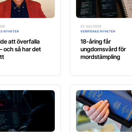
026
23 JULI 2026
AS NYHETER
VERIFIERAS NYHETER
de att överfalla
18-åring får
 – och så har det
ungdomsvård för
tt
mordstämpling