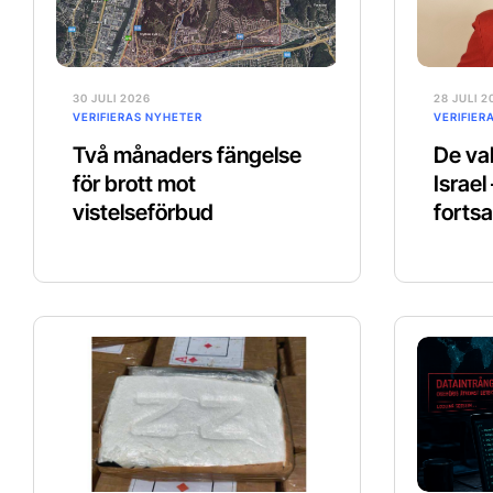
30 JULI 2026
28 JULI 2
VERIFIERAS NYHETER
VERIFIER
Två månaders fängelse
De val
för brott mot
Israel
vistelseförbud
fortsa