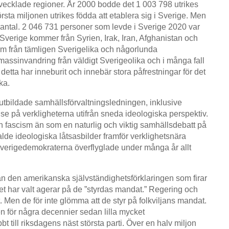
tvecklade regioner. År 2000 bodde det 1 003 798 utrikes
rsta miljonen utrikes födda att etablera sig i Sverige. Men
i antal. 2 046 731 personer som levde i Sverige 2020 var
l Sverige kommer från Syrien, Irak, Iran, Afghanistan och
kom från tämligen Sverigelika och någorlunda
 massinvandring från väldigt Sverigeolika och i många fall
 detta har inneburit och innebär stora påfrestningar för det
cka.
utbildade samhällsförvaltningsledningen, inklusive
 se på verkligheterna utifrån sneda ideologiska perspektiv.
h fascism än som en naturlig och viktig samhällsdebatt på
de ideologiska låtsasbilder framför verklighetsnära
verigedemokraterna överflyglade under många år allt
 från den amerikanska självständighetsförklaringen som firar
et har valt agerar på de ”styrdas mandat.” Regering och
t. Men de för inte glömma att de styr på folkviljans mandat.
n för några decennier sedan lilla mycket
 till riksdagens näst största parti. Över en halv miljon