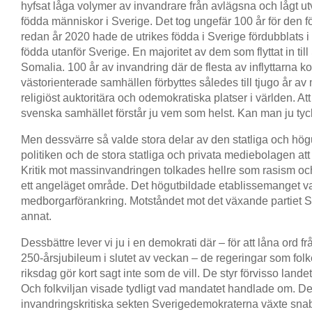
hyfsat låga volymer av invandrare från avlägsna och lågt u
födda människor i Sverige. Det tog ungefär 100 år för den fö
redan år 2020 hade de utrikes födda i Sverige fördubblats 
födda utanför Sverige. En majoritet av dem som flyttat in til
Somalia. 100 år av invandring där de flesta av inflyttarna 
västorienterade samhällen förbyttes således till tjugo år av
religiöst auktoritära och odemokratiska platser i världen. Att
svenska samhället förstår ju vem som helst. Kan man ju ty
Men dessvärre så valde stora delar av den statliga och hög
politiken och de stora statliga och privata mediebolagen att
Kritik mot massinvandringen tolkades hellre som rasism oc
ett angeläget område. Det högutbildade etablissemanget val
medborgarförankring. Motståndet mot det växande partiet S
annat.
Dessbättre lever vi ju i en demokrati där – för att låna ord
250-årsjubileum i slutet av veckan – de regeringar som folk
riksdag gör kort sagt inte som de vill. De styr förvisso lande
Och folkviljan visade tydligt vad mandatet handlade om. De
invandringskritiska sekten Sverigedemokraterna växte snabbt