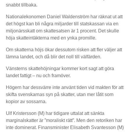
snabbt tillbaka.
Nationalekonomen Daniel Waldenström har räknat ut att
det högst kan bli några miljarder till statskassan via en
miljonärsskatt om skattesatsen är 1 procent. Det skulle
höja skatteintäkterna med en ynka promille.
Om skatterna höjs ökar dessutom risken att fler väljer att
lämna landet, och då blir det noll till välfärden.
Vänsterns skattehöjningar kommer kort sagt att göra
landet fattigt – nu och framöver.
Högern har dessvärre inte använt tiden vid makten för att
skifta svenskarnas syn på skatter, utan mer låtit som
kopior av sossarna.
Ulf Kristersson (M) har tidigare uttalat att sänkta
marginalskatter är ”moraliskt rätt”. Men den retoriken har
inte dominerat. Finansminister Elisabeth Svantesson (M)