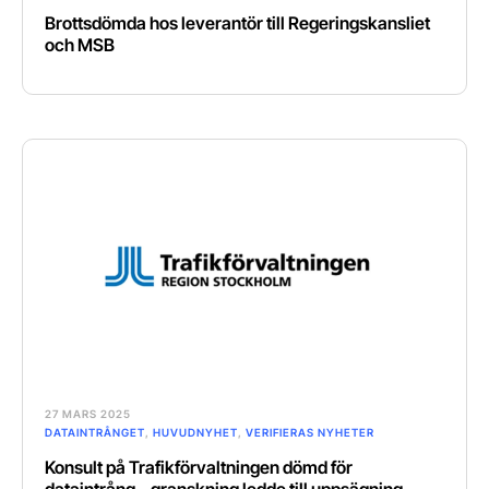
Brottsdömda hos leverantör till Regeringskansliet
och MSB
27 MARS 2025
DATAINTRÅNGET
,
HUVUDNYHET
,
VERIFIERAS NYHETER
Konsult på Trafikförvaltningen dömd för
dataintrång – granskning ledde till uppsägning