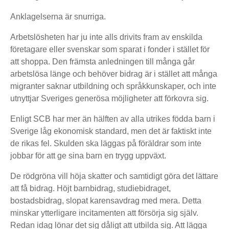
Anklagelserna är snurriga.
Arbetslösheten har ju inte alls drivits fram av enskilda
företagare eller svenskar som sparat i fonder i stället för
att shoppa. Den främsta anledningen till många går
arbetslösa länge och behöver bidrag är i stället att många
migranter saknar utbildning och språkkunskaper, och inte
utnyttjar Sveriges generösa möjligheter att förkovra sig.
Enligt SCB har mer än hälften av alla utrikes födda barn i
Sverige låg ekonomisk standard, men det är faktiskt inte
de rikas fel. Skulden ska läggas på föräldrar som inte
jobbar för att ge sina barn en trygg uppväxt.
De rödgröna vill höja skatter och samtidigt göra det lättare
att få bidrag. Höjt barnbidrag, studiebidraget,
bostadsbidrag, slopat karensavdrag med mera. Detta
minskar ytterligare incitamenten att försörja sig själv.
Redan idag lönar det sig dåligt att utbilda sig. Att lägga