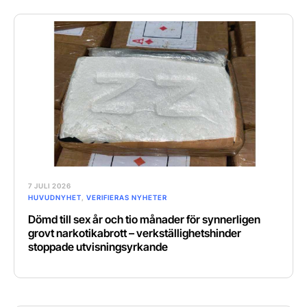
7 JULI 2026
HUVUDNYHET
,
VERIFIERAS NYHETER
Dömd till sex år och tio månader för synnerligen
grovt narkotikabrott – verkställighetshinder
stoppade utvisningsyrkande