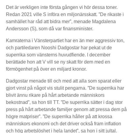
Det är verkligen inte första gången vi hör dessa toner.
Redan 2021 ville S införa en miljonärsskatt. ”De rikaste i
samhället har råd att bidra mer”, menade Magdalena
Andersson (S), som då var finansminister.
Kamraterna i Vänsterpartiet har en än mer aggressiv ton,
och partiledaren Nooshi Dadgostar har pekat ut de
superrika som vänsterns huvudfiende. I december
berättade hon att V vill se ny skatt för dem med en
förmögenhet på över en miljard kronor.
Dadgostar menade till och med att alla som sparat eller
gjort vinst på något vis stulit pengarna. ”De superrika har
blivit ännu rikare på hårt arbetande människors
bekostnad”, sa hon till TT. ”De superrika sätter i dag stor
press på hårt arbetande familjer genom att pressa dem på
högre matpriser”. ”De superrika håller på att krossa
människors ekonomi och det driver också fram inflation
och hög arbetslöshet i hela landet”, sa hon i sitt jultal.