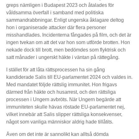
greps nämligen i Budapest 2023 och åtalades för
våldsamma överfall i samband med politiska
sammandrabbningar. Enligt ungerska åklagare deltog
hon i organiserade attacker där flera personer
misshandlades. Incidenterna fångades på film, och det är
ingen tvekan om att det var hon som utförde brotten. Hon
nekade dock till brott, men bedömdes som flyktrisk och
satt månader i ungerskt häkte i väntan på rättegång.
I stället för att låta rättsprocessen ha sin gång
kandiderade Salis till EU-parlamentet 2024 och valdes in.
Med mandatet följde rättslig immunitet. Hon frigavs
därmed från häkte och husarrest, och den rättsliga
processen i Ungern avbröts. När Ungern begärde att
immuniteten skulle hävas röstade EU-parlamentet nej,
vilket innebär att Salis slipper rättsliga konsekvenser,
något som vanliga människor aldrig hade tillåtits.
Även om det inte är sannolikt kan alltså dömda