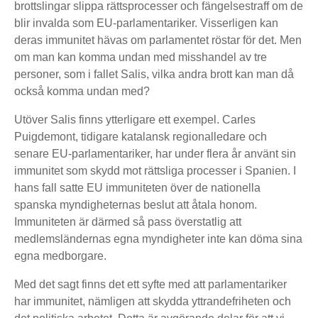
brottslingar slippa rättsprocesser och fängelsestraff om de
blir invalda som EU-parlamentariker. Visserligen kan
deras immunitet hävas om parlamentet röstar för det. Men
om man kan komma undan med misshandel av tre
personer, som i fallet Salis, vilka andra brott kan man då
också komma undan med?
Utöver Salis finns ytterligare ett exempel. Carles
Puigdemont, tidigare katalansk regionalledare och
senare EU-parlamentariker, har under flera år använt sin
immunitet som skydd mot rättsliga processer i Spanien. I
hans fall satte EU immuniteten över de nationella
spanska myndigheternas beslut att åtala honom.
Immuniteten är därmed så pass överstatlig att
medlemsländernas egna myndigheter inte kan döma sina
egna medborgare.
Med det sagt finns det ett syfte med att parlamentariker
har immunitet, nämligen att skydda yttrandefriheten och