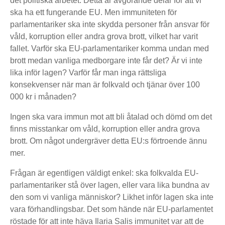
det politiska arbetet. Detta är avgörande delar för att vi
ska ha ett fungerande EU. Men immuniteten för
parlamentariker ska inte skydda personer från ansvar för
våld, korruption eller andra grova brott, vilket har varit
fallet. Varför ska EU-parlamentariker komma undan med
brott medan vanliga medborgare inte får det? Är vi inte
lika inför lagen? Varför får man inga rättsliga
konsekvenser när man är folkvald och tjänar över 100
000 kr i månaden?
Ingen ska vara immun mot att bli åtalad och dömd om det
finns misstankar om våld, korruption eller andra grova
brott. Om något undergräver detta EU:s förtroende ännu
mer.
Frågan är egentligen väldigt enkel: ska folkvalda EU-
parlamentariker stå över lagen, eller vara lika bundna av
den som vi vanliga människor? Likhet inför lagen ska inte
vara förhandlingsbar. Det som hände när EU-parlamentet
röstade för att inte häva Ilaria Salis immunitet var att de