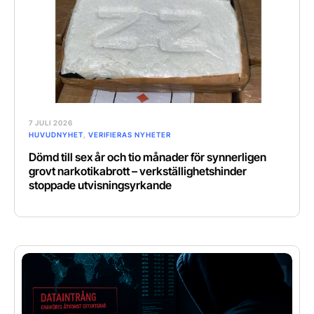
7 JULI 2026
HUVUDNYHET
,
VERIFIERAS NYHETER
Dömd till sex år och tio månader för synnerligen
grovt narkotikabrott – verkställighetshinder
stoppade utvisningsyrkande